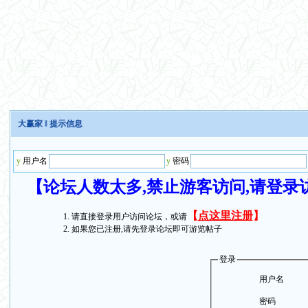
大赢家
‖ 提示信息
【论坛人数太多,禁止游客访问,请登
【
点这里注册
】
请直接登录用户访问论坛，或请
如果您已注册,请先登录论坛即可游览帖子
登录
用户名
密码