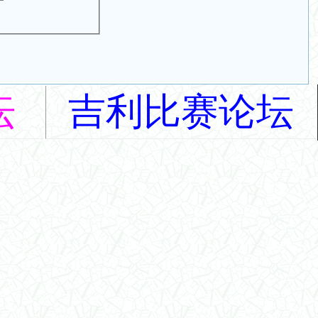
坛
吉利比赛论坛