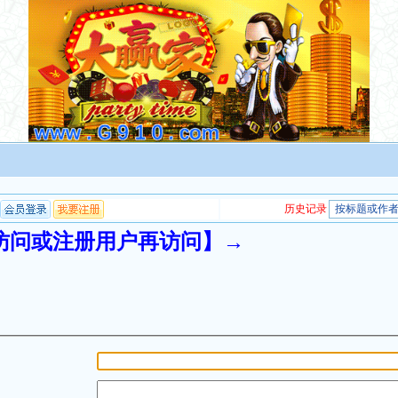
录访问或注册用户再访问】→