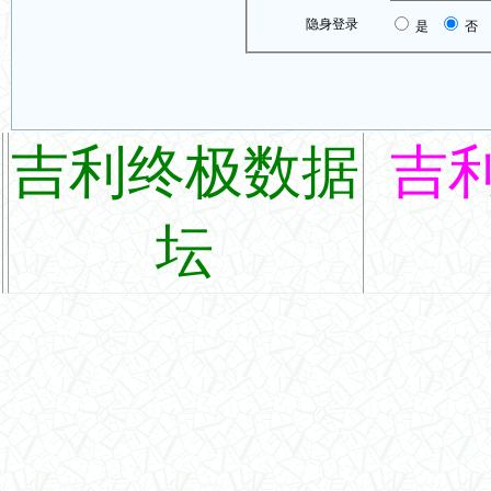
隐身登录
是
否
吉利终极数据
吉
坛