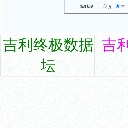
隐身登录
是
否
吉利终极数据
吉
坛