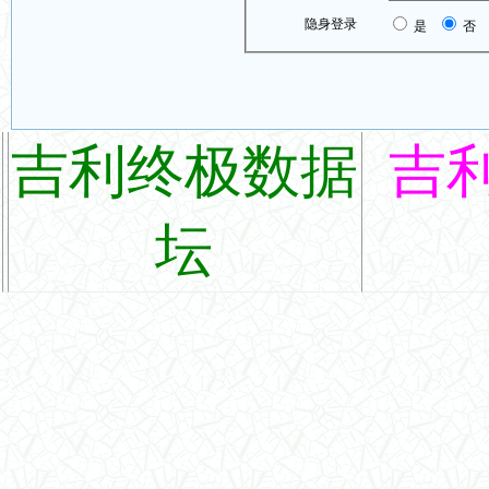
隐身登录
是
否
吉利终极数据
吉
坛