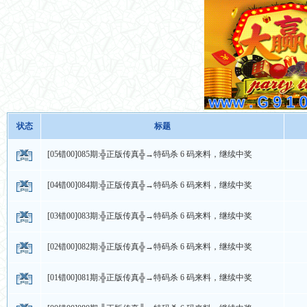
状态
标题
[05错00]085期:╬正版传真╬→特码杀 6 码来料，继续中奖
[04错00]084期:╬正版传真╬→特码杀 6 码来料，继续中奖
[03错00]083期:╬正版传真╬→特码杀 6 码来料，继续中奖
[02错00]082期:╬正版传真╬→特码杀 6 码来料，继续中奖
[01错00]081期:╬正版传真╬→特码杀 6 码来料，继续中奖