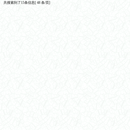
共搜索到了15条信息[ 48 条/页]