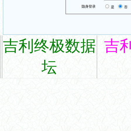
隐身登录
是
否
吉利终极数据
吉
坛