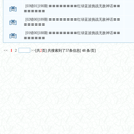
[03错01]190期:〓〓〓〓〓〓〓〓红绿蓝波挑战无敌神话〓〓
〓〓〓〓〓〓
[02错00]189期:〓〓〓〓〓〓〓〓红绿蓝波挑战无敌神话〓〓
〓〓〓〓〓〓
[01错00]188期:〓〓〓〓〓〓〓〓红绿蓝波挑战无敌神话〓〓
〓〓〓〓〓〓
<<
1
2
>>
[共
2
页] 共搜索到了57条信息[ 48 条/页]