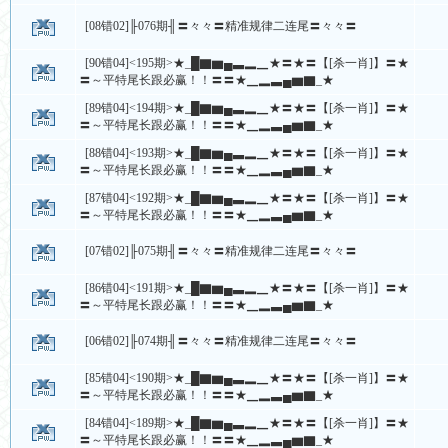
[08错02]╟076期╢〓々々〓精准规律二连尾〓々々〓
[90错04]<195期>★_█▇▆▄▃▂▁★〓★〓【[杀一肖]】〓★
〓～平特尾长跟必赢！！〓〓★▁▂▃▄▆▇_★
[89错04]<194期>★_█▇▆▄▃▂▁★〓★〓【[杀一肖]】〓★
〓～平特尾长跟必赢！！〓〓★▁▂▃▄▆▇_★
[88错04]<193期>★_█▇▆▄▃▂▁★〓★〓【[杀一肖]】〓★
〓～平特尾长跟必赢！！〓〓★▁▂▃▄▆▇_★
[87错04]<192期>★_█▇▆▄▃▂▁★〓★〓【[杀一肖]】〓★
〓～平特尾长跟必赢！！〓〓★▁▂▃▄▆▇_★
[07错02]╟075期╢〓々々〓精准规律二连尾〓々々〓
[86错04]<191期>★_█▇▆▄▃▂▁★〓★〓【[杀一肖]】〓★
〓～平特尾长跟必赢！！〓〓★▁▂▃▄▆▇_★
[06错02]╟074期╢〓々々〓精准规律二连尾〓々々〓
[85错04]<190期>★_█▇▆▄▃▂▁★〓★〓【[杀一肖]】〓★
〓～平特尾长跟必赢！！〓〓★▁▂▃▄▆▇_★
[84错04]<189期>★_█▇▆▄▃▂▁★〓★〓【[杀一肖]】〓★
〓～平特尾长跟必赢！！〓〓★▁▂▃▄▆▇_★