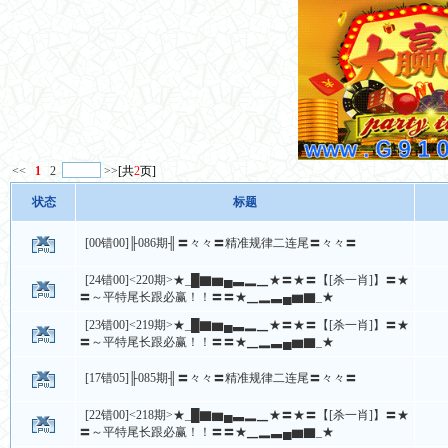
<<
1
2
>>
[共
2
页]
状态
标题
[00错00]╟086期╢〓々々〓精准规律二连尾〓々々〓
[24错00]<220期>★_█▇▆▄▃▂▁★〓★〓【[杀一肖]】〓★
〓～平特尾长跟必赢！！〓〓★▁▂▃▄▆▇_★
[23错00]<219期>★_█▇▆▄▃▂▁★〓★〓【[杀一肖]】〓★
〓～平特尾长跟必赢！！〓〓★▁▂▃▄▆▇_★
[17错05]╟085期╢〓々々〓精准规律二连尾〓々々〓
[22错00]<218期>★_█▇▆▄▃▂▁★〓★〓【[杀一肖]】〓★
〓～平特尾长跟必赢！！〓〓★▁▂▃▄▆▇_★