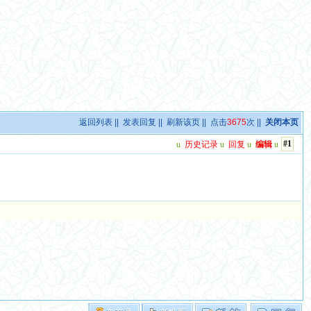
返回列表
||
发表回复
||
刷新该页
|| 点击
3675
次 ||
关闭本页
#1
u
历史记录
u
回复
u
编辑
u