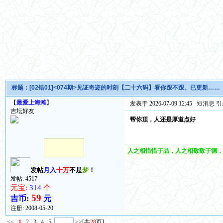
标题：
[02错01]<074期>见证奇迹的时刻【二十六码】看你跟不跟。已更新……
【
最爱上海滩
】
发表于 2026-07-09 12:45
短消息
引
吉坛好友
帮你顶，人还是厚道点好
人之相惜惜于品，人之相敬敬于德，
发帖
月入
十万
不是
梦
！
发帖: 4517
元宝:
314
个
59
吉币:
元
注册:
2008-05-20
<<
1
2
3
4
5
>>
[共
28
页]