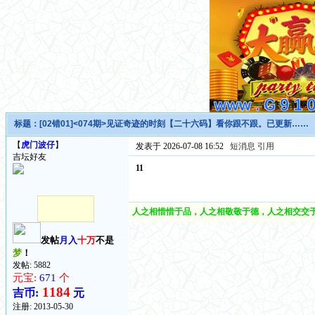
标题：
[02错01]<074期>见证奇迹的时刻【二十六码】看你跟不跟。已更新……
【
虎门波仔
】
发表于 2026-07-08 16:52
短消息
引用
吉坛好友
11
人之相惜惜于品，人之相敬敬于德，人之相交交于
发帖
月入
十万
不是
梦
！
发帖: 5882
元宝:
671
个
1184
吉币:
元
注册:
2013-05-30