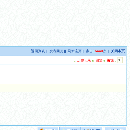
返回列表
||
发表回复
||
刷新该页
|| 点击
16440
次 ||
关闭本页
#1
u
历史记录
u
回复
u
编辑
u