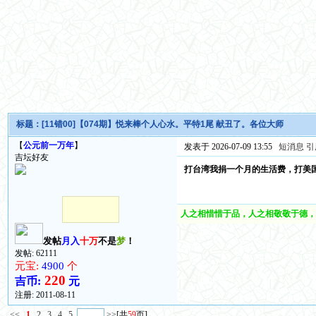
标题：
[11错00]【074期】悦来棒个人心水。平特1尾 献丑了。各位大师
【
公元前一万年
】
发表于 2026-07-09 13:55
短消息
引
吉坛好友
打台湾我捐一个月的生活费，打美国
人之相惜惜于品，人之相敬敬于德，
发帖
月入
十万
不是
梦
！
发帖: 62111
元宝:
4900
个
220
吉币:
元
注册:
2011-08-11
<<
1
2
3
4
5
>>
[共
59
页]