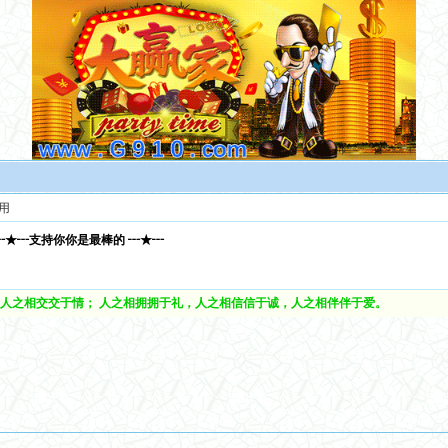
用
┅★┅支持你你是最棒的 ┅★┅
人之相交交于情； 人之相拥拥于礼，人之相信信于诚，人之相伴伴于爱。