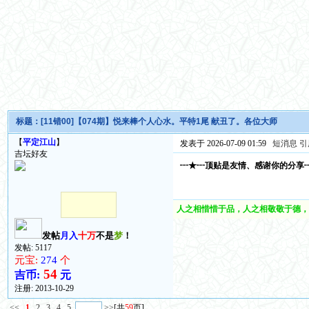
标题：
[11错00]【074期】悦来棒个人心水。平特1尾 献丑了。各位大师
【
平定江山
】
发表于 2026-07-09 01:59
短消息
引
吉坛好友
┅★┅顶贴是友情、感谢你的分享
人之相惜惜于品，人之相敬敬于德，
发帖
月入
十万
不是
梦
！
发帖: 5117
元宝:
274
个
54
吉币:
元
注册:
2013-10-29
<<
1
2
3
4
5
>>
[共
59
页]