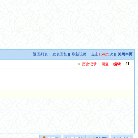
返回列表
||
发表回复
||
刷新该页
|| 点击
16425
次 ||
关闭本页
#1
u
历史记录
u
回复
u
编辑
u