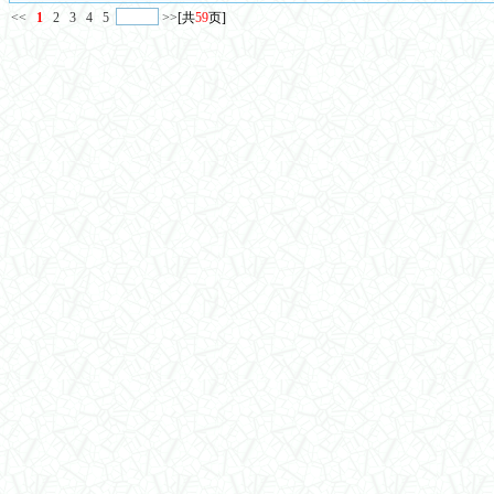
<<
1
2
3
4
5
>>
[共
59
页]