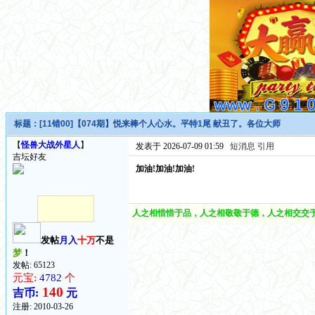
标题：
[11错00]【074期】悦来棒个人心水。平特1尾 献丑了。各位大师
【
怪兽大战外星人
】
发表于 2026-07-09 01:59
短消息
引用
吉坛好友
加油!加油!加油!
人之相惜惜于品，人之相敬敬于德，人之相交交于
发帖
月入
十万
不是
梦
！
发帖: 65123
元宝:
4782
个
140
吉币:
元
注册:
2010-03-26