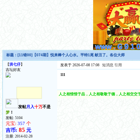
标题：
[11错00]【074期】悦来棒个人心水。平特1尾 献丑了。各位大师
【
洪七仔
】
发表于 2026-07-08 17:08
短消息
引用
吉坛好友
111
人之相惜惜于品，人之相敬敬于德，人之相交交于
发帖
月入
十万
不是
梦
！
发帖: 5104
元宝:
357
个
85
吉币:
元
注册:
2014-02-28