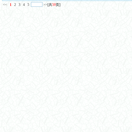
<<
1
2
3
4
5
>>
[共
59
页]