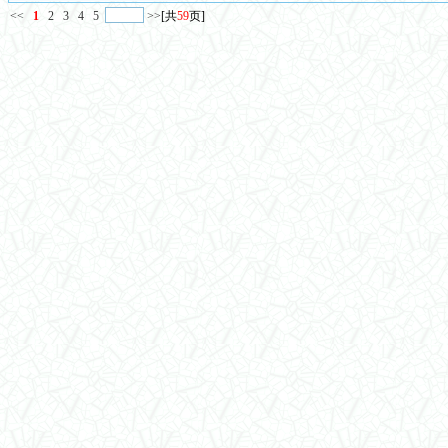
<<
1
2
3
4
5
>>
[共
59
页]