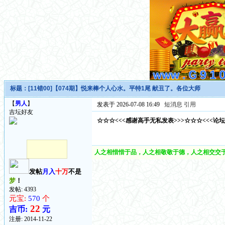
标题：
[11错00]【074期】悦来棒个人心水。平特1尾 献丑了。各位大师
【
男人
】
发表于 2026-07-08 16:49
短消息
引用
吉坛好友
☆☆☆<<<感谢高手无私发表>>>☆☆☆<<<论
人之相惜惜于品，人之相敬敬于德，人之相交交于
发帖
月入
十万
不是
梦
！
发帖: 4393
元宝:
570
个
22
吉币:
元
注册:
2014-11-22