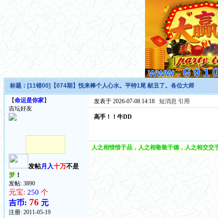
标题：
[11错00]【074期】悦来棒个人心水。平特1尾 献丑了。各位大师
【
命运是你家
】
发表于 2026-07-08 14:18
短消息
引用
吉坛好友
高手！！牛DD
人之相惜惜于品，人之相敬敬于德，人之相交交于
发帖
月入
十万
不是
梦
！
发帖: 3890
元宝:
250
个
76
吉币:
元
注册:
2011-05-19