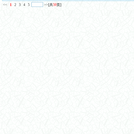
<<
1
2
3
4
5
>>
[共
59
页]