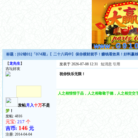
标题：
[02错01]「074期」〖二十八码中〗保你横财就手！赚钱看效果！好料赢
【
龙先生
】
发表于 2026-07-08 12:31
短消息
引用
吉坛好友
祝你快乐无限！
人之相惜惜于品，人之相敬敬于德，人之相交交于
发帖
月入
十万
不是
梦
！
发帖: 4816
元宝:
217
个
146
吉币:
元
注册:
2014-04-04