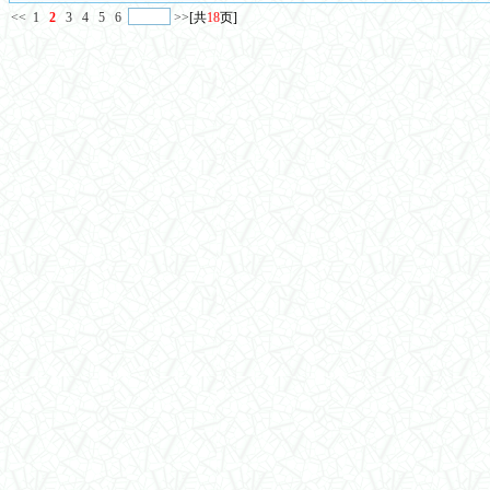
<<
1
2
3
4
5
6
>>
[共
18
页]