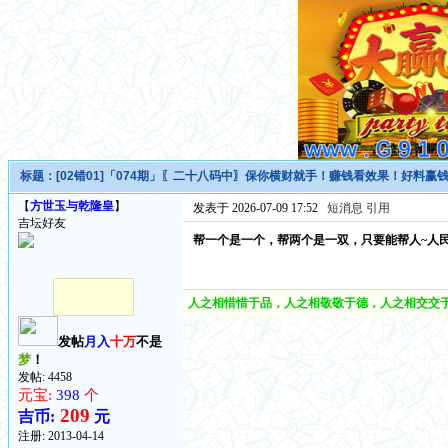
标题：
[02错01]「074期」〖二十八码中〗保你横财就手！赚钱看效果！好料赢
【
方世玉与乾隆皇
】
发表于 2026-07-09 17:52
短消息
引用
吉坛好友
帮一个是一个，帮两个是一双，只要能帮人~人
人之相惜惜于品，人之相敬敬于德，人之相交交于
发帖
月入
十万
不是
梦
！
发帖: 4458
元宝:
398
个
209
吉币:
元
注册:
2013-04-14