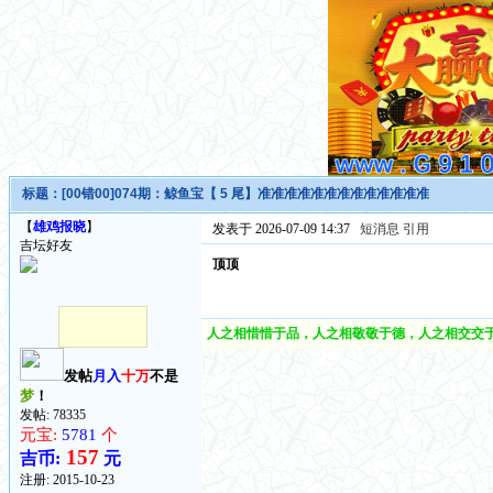
标题：
[00错00]074期：鲸鱼宝【 5 尾】准准准准准准准准准准准准准
【
雄鸡报晓
】
发表于 2026-07-09 14:37
短消息
引用
吉坛好友
顶顶
人之相惜惜于品，人之相敬敬于德，人之相交交于
发帖
月入
十万
不是
梦
！
发帖: 78335
元宝:
5781
个
157
吉币:
元
注册:
2015-10-23