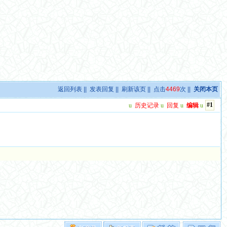
返回列表
||
发表回复
||
刷新该页
|| 点击
4469
次 ||
关闭本页
#1
u
历史记录
u
回复
u
编辑
u