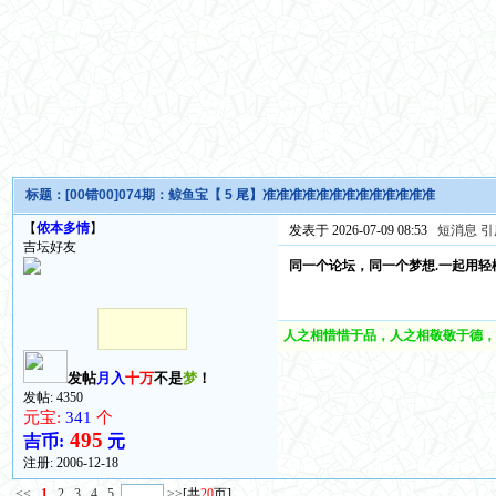
标题：
[00错00]074期：鲸鱼宝【 5 尾】准准准准准准准准准准准准准
【
侬本多情
】
发表于 2026-07-09 08:53
短消息
引
吉坛好友
同一个论坛，同一个梦想.一起用轻
人之相惜惜于品，人之相敬敬于德，
发帖
月入
十万
不是
梦
！
发帖: 4350
元宝:
341
个
495
吉币:
元
注册:
2006-12-18
<<
1
2
3
4
5
>>
[共
20
页]