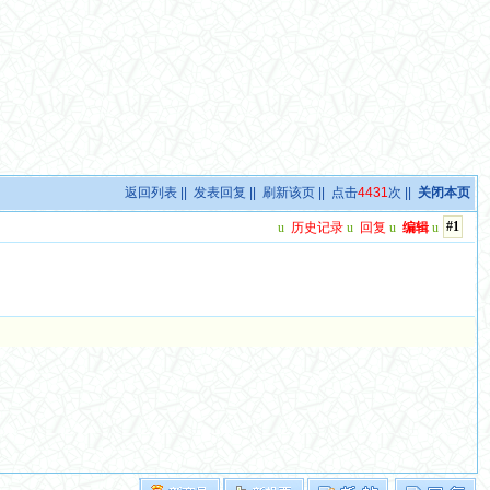
返回列表
||
发表回复
||
刷新该页
|| 点击
4431
次 ||
关闭本页
#1
u
历史记录
u
回复
u
编辑
u