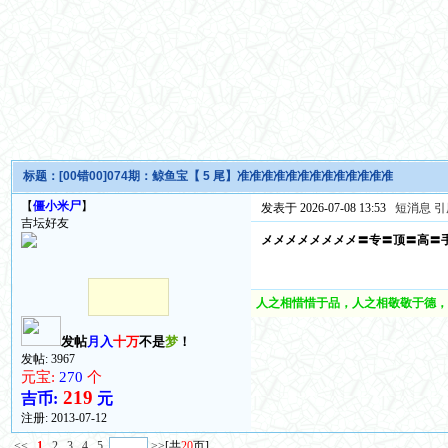
标题：
[00错00]074期：鲸鱼宝【 5 尾】准准准准准准准准准准准准准
【
僵小米尸
】
发表于 2026-07-08 13:53
短消息
引
吉坛好友
メメメメメメメメ〓专〓顶〓高〓
人之相惜惜于品，人之相敬敬于德，
发帖
月入
十万
不是
梦
！
发帖: 3967
元宝:
270
个
219
吉币:
元
注册:
2013-07-12
<<
1
2
3
4
5
>>
[共
20
页]