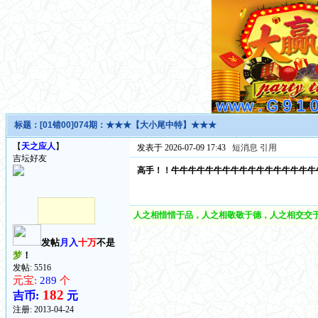
标题：
[01错00]074期：★★★【大小尾中特】★★★
【
天之应人
】
发表于 2026-07-09 17:43
短消息
引用
吉坛好友
高手！！牛牛牛牛牛牛牛牛牛牛牛牛牛牛牛牛牛
人之相惜惜于品，人之相敬敬于德，人之相交交于
发帖
月入
十万
不是
梦
！
发帖: 5516
元宝:
289
个
182
吉币:
元
注册:
2013-04-24