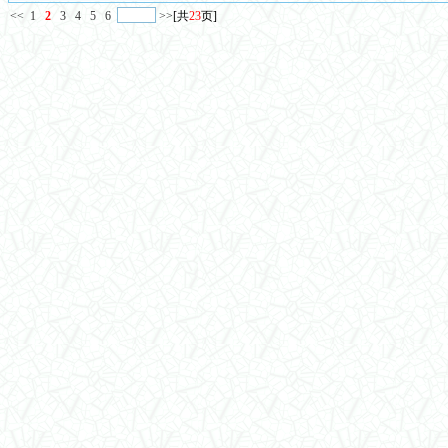
<<
1
2
3
4
5
6
>>
[共
23
页]