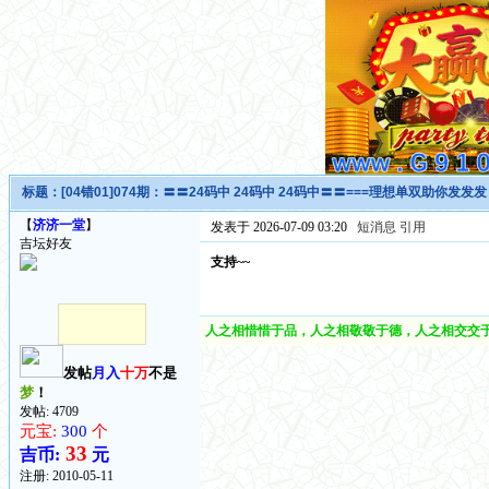
标题：
[04错01]074期：〓〓24码中 24码中 24码中〓〓===理想单双助你发发
【
济济一堂
】
发表于 2026-07-09 03:20
短消息
引用
吉坛好友
支持~~
人之相惜惜于品，人之相敬敬于德，人之相交交于
发帖
月入
十万
不是
梦
！
发帖: 4709
元宝:
300
个
33
吉币:
元
注册:
2010-05-11