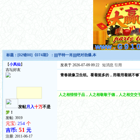
标题：
[02错00]《074期》：||||平特一肖||||绝对劲爆,本
【
小凤仙
】
发表于 2026-07-09 09:22
短消息
引用
吉坛好友
青春就像卫生纸。看着挺多的，用着用着就不够
人之相惜惜于品，人之相敬敬于德，人之相交交于
发帖
月入
十万
不是
梦
！
发帖: 3919
元宝:
254
个
51
吉币:
元
注册:
2011-06-17