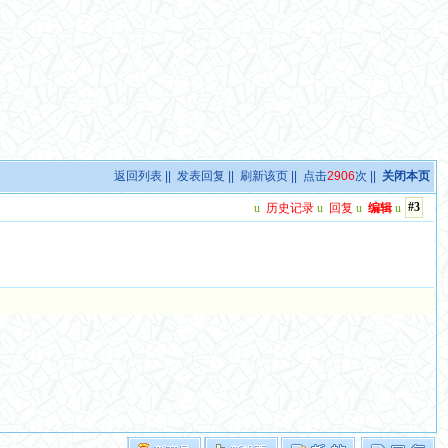
返回列表
||
发表回复
||
刷新该页
|| 点击
2906
次 ||
关闭本页
#3
u
历史记录
u
回复
u
编辑
u