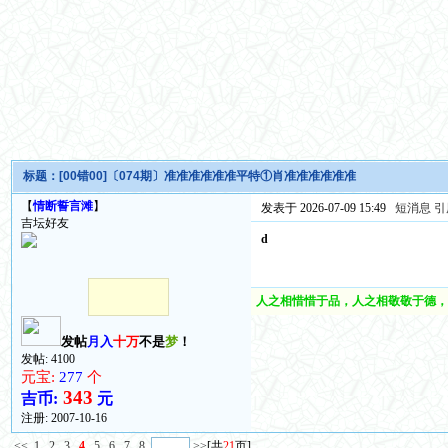
标题：
[00错00]〔074期〕准准准准准准平特①肖准准准准准准
【
情断誓言滩
】
发表于 2026-07-09 15:49
短消息
引
吉坛好友
d
人之相惜惜于品，人之相敬敬于德，
发帖
月入
十万
不是
梦
！
发帖: 4100
元宝:
277
个
343
吉币:
元
注册:
2007-10-16
<<
1
2
3
4
5
6
7
8
>>
[共
21
页]