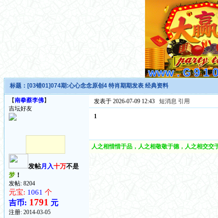
标题：
[03错01]074期:心心念念原创4 特肖期期发表 经典资料
【
南拳蔡李佛
】
发表于 2026-07-09 12:43
短消息
引用
吉坛好友
1
人之相惜惜于品，人之相敬敬于德，人之相交交于
发帖
月入
十万
不是
梦
！
发帖: 8204
元宝:
1061
个
1791
吉币:
元
注册:
2014-03-05