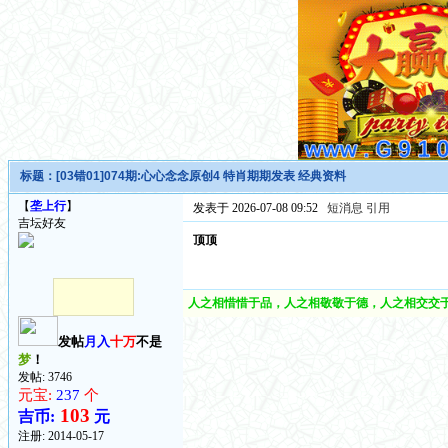
标题：
[03错01]074期:心心念念原创4 特肖期期发表 经典资料
【
垄上行
】
发表于 2026-07-08 09:52
短消息
引用
吉坛好友
顶顶
人之相惜惜于品，人之相敬敬于德，人之相交交于
发帖
月入
十万
不是
梦
！
发帖: 3746
元宝:
237
个
103
吉币:
元
注册:
2014-05-17