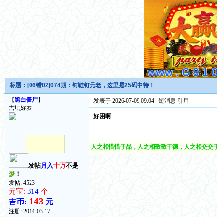
标题：
[06错02]074期：钉鞋钉元老，这里是25码中特！
【
黑白僵尸
】
发表于 2026-07-09 09:04
短消息
引用
吉坛好友
好困啊
人之相惜惜于品，人之相敬敬于德，人之相交交于
发帖
月入
十万
不是
梦
！
发帖: 4523
元宝:
314
个
143
吉币:
元
注册:
2014-03-17