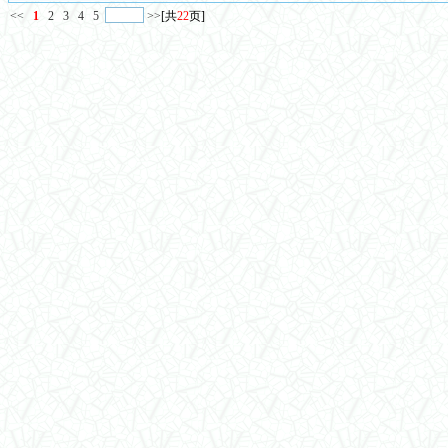
<<
1
2
3
4
5
>>
[共
22
页]