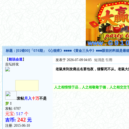
标题：
[01错00]「074期」《心狠疼》■■■■《黄金三头中》■■■眼前的料就是最稳
【
能说会道
】
发表于 2026-07-09 04:05
短消息
引用
吉坛好友
老鼠来到发廊点名要包夜，猫誓死不从。老鼠
人之相惜惜于品，人之相敬敬于德，人之相交交于
发帖
月入
十万
不是
梦
！
发帖: 6707
元宝:
517
个
242
吉币:
元
注册:
2015-06-10