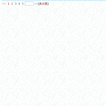
<<
1
2
3
4
5
>>
[共
40
页]