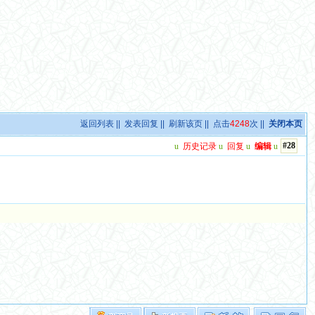
返回列表
||
发表回复
||
刷新该页
|| 点击
4248
次 ||
关闭本页
#28
u
历史记录
u
回复
u
编辑
u