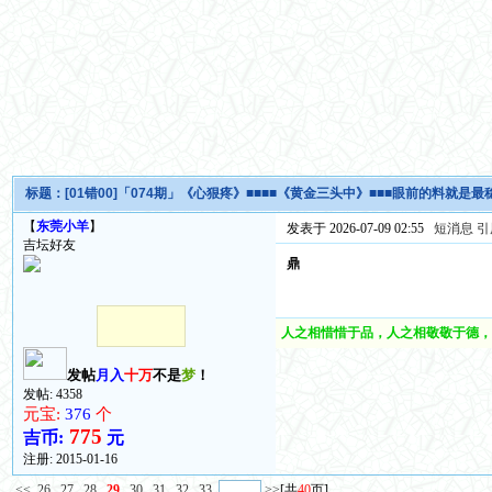
标题：
[01错00]「074期」《心狠疼》■■■■《黄金三头中》■■■眼前的料就是最
【
东莞小羊
】
发表于 2026-07-09 02:55
短消息
引
吉坛好友
鼎
人之相惜惜于品，人之相敬敬于德，
发帖
月入
十万
不是
梦
！
发帖: 4358
元宝:
376
个
775
吉币:
元
注册:
2015-01-16
<<
26
27
28
29
30
31
32
33
>>
[共
40
页]