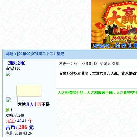
标题：
[00错00]074期二中二！稳定~
【
迷失之地
】
发表于 2026-07-09 04:18
短消息
引用
吉坛好友
☆醉卧沙场君莫笑，大战六合几人赢。古来输钱
人之相惜惜于品，人之相敬敬于德，人之相交交于
发帖
月入
十万
不是
梦
！
发帖: 75249
元宝:
4241
个
286
吉币:
元
注册:
2010-03-26