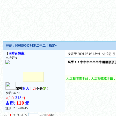
标题：
[00错00]074期二中二！稳定~
【
回眸百媚生
】
发表于 2026-07-08 15:46
短消息
引
吉坛好友
高手！！牛牛牛牛牛牛牛顶顶顶顶
人之相惜惜于品，人之相敬敬于德，
发帖
月入
十万
不是
梦
！
发帖: 4770
元宝:
313
个
110
吉币:
元
注册:
2017-08-15
<<
1
2
3
4
5
>>
[共
26
页]