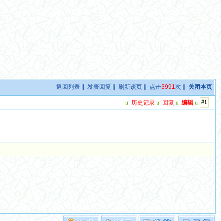
返回列表
||
发表回复
||
刷新该页
|| 点击
3991
次 ||
关闭本页
#1
u
历史记录
u
回复
u
编辑
u