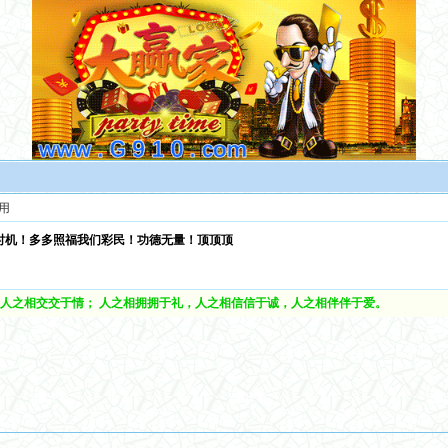
用
时机！多多照福我们彩民！功德无量！顶顶顶
人之相交交于情； 人之相拥拥于礼，人之相信信于诚，人之相伴伴于爱。