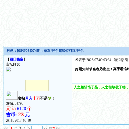
标题：
[08错03]074期：单双中特 超级特料猛中特,
【
丽日临空
】
发表于 2026-07-09 03:34
短消息
引
吉坛好友
好雨知时节当春乃发生！高手看准
人之相惜惜于品，人之相敬敬于德，
发帖
月入
十万
不是
梦
！
发帖: 81793
元宝:
6120
个
23
吉币:
元
注册:
2017-10-18
<<
1
2
3
4
5
>>
[共
21
页]