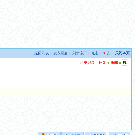
返回列表
||
发表回复
||
刷新该页
|| 点击
3181
次 ||
关闭本页
#1
u
历史记录
u
回复
u
编辑
u