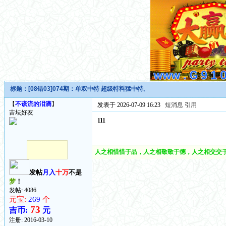
标题：
[08错03]074期：单双中特 超级特料猛中特,
【
不该流的泪滴
】
发表于 2026-07-09 16:23
短消息
引用
吉坛好友
111
人之相惜惜于品，人之相敬敬于德，人之相交交于
发帖
月入
十万
不是
梦
！
发帖: 4086
元宝:
269
个
73
吉币:
元
注册:
2016-03-10