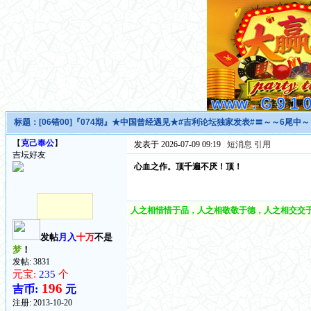
标题：
[06错00]『074期』★中国曾经遇见★#吉利论坛独家发表#〓～～6尾中
【
克己奉公
】
发表于 2026-07-09 09:19
短消息
引用
吉坛好友
心血之作。顶千遍不厌！顶！
人之相惜惜于品，人之相敬敬于德，人之相交交于
发帖
月入
十万
不是
梦
！
发帖: 3831
元宝:
235
个
196
吉币:
元
注册:
2013-10-20