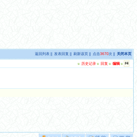
返回列表
||
发表回复
||
刷新该页
|| 点击
3670
次 ||
关闭本页
#4
u
历史记录
u
回复
u
编辑
u