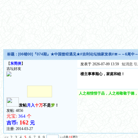
标题：
[06错00]『074期』★中国曾经遇见★#吉利论坛独家发表#〓～～6尾中
【
东莞侠
】
发表于 2026-07-09 13:59
短消息
引
吉坛好友
楼主事事顺心，家庭和睦！
人之相惜惜于品，人之相敬敬于德，
发帖
月入
十万
不是
梦
！
发帖: 4856
元宝:
364
个
162
吉币:
元
注册:
2014-03-27
<<
2
3
4
5
6
7
8
9
>>
[共
18
页]