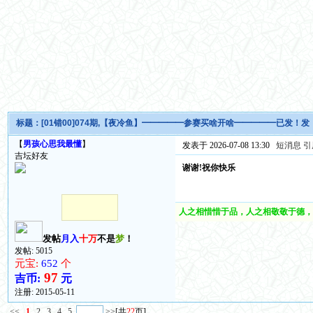
标题：
[01错00]074期,【夜冷鱼】━━━━━参赛买啥开啥━━━━━已发！
【
男孩心思我最懂
】
发表于 2026-07-08 13:30
短消息
引
吉坛好友
谢谢!祝你快乐
人之相惜惜于品，人之相敬敬于德，
发帖
月入
十万
不是
梦
！
发帖: 5015
元宝:
652
个
97
吉币:
元
注册:
2015-05-11
<<
1
2
3
4
5
>>
[共
22
页]