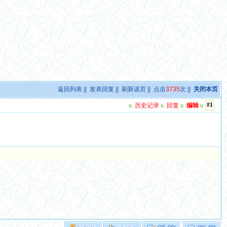
返回列表
||
发表回复
||
刷新该页
|| 点击
3735
次 ||
关闭本页
#1
u
历史记录
u
回复
u
编辑
u