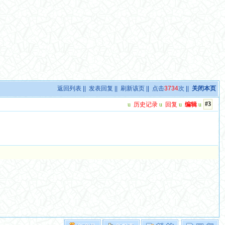
返回列表
||
发表回复
||
刷新该页
|| 点击
3734
次 ||
关闭本页
#3
u
历史记录
u
回复
u
编辑
u