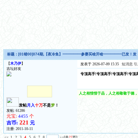
标题：
[01错00]074期,【夜冷鱼】━━━━━参赛买啥开啥━━━━━已发！
【
木乃伊
】
发表于 2026-07-09 15:35
短消息
引
吉坛好友
专顶高手!专顶高手!专顶高手!专顶
人之相惜惜于品，人之相敬敬于德，
发帖
月入
十万
不是
梦
！
发帖: 61286
元宝:
4455
个
221
吉币:
元
注册:
2011-10-11
<<
1
2
3
4
5
6
7
8
>>
[共
22
页]