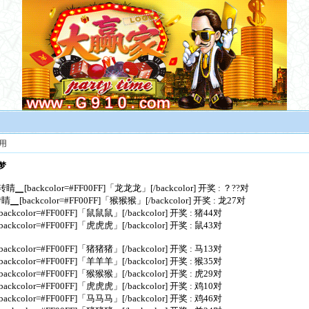
用
是梦
▁[backcolor=#FF00FF]「龙龙龙」[/backcolor] 开奖 : ？??对
[backcolor=#FF00FF]「猴猴猴」[/backcolor] 开奖 : 龙27对
olor=#FF00FF]「鼠鼠鼠」[/backcolor] 开奖 : 猪44对
olor=#FF00FF]「虎虎虎」[/backcolor] 开奖 : 鼠43对
olor=#FF00FF]「猪猪猪」[/backcolor] 开奖 : 马13对
olor=#FF00FF]「羊羊羊」[/backcolor] 开奖 : 猴35对
olor=#FF00FF]「猴猴猴」[/backcolor] 开奖 : 虎29对
olor=#FF00FF]「虎虎虎」[/backcolor] 开奖 : 鸡10对
olor=#FF00FF]「马马马」[/backcolor] 开奖 : 鸡46对