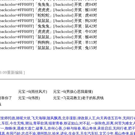
olor=#FF00FF]「兔兔兔」[/backcolor] 开奖 : 虎04对
olor=#FF00FF]「虎虎虎」[/backcolor] 开奖 : 猴10对
olor=#FF00FF]「蛇蛇蛇」[/backcolor] 开奖 : 虎40对
olor=#FF00FF]「鼠鼠鼠」[/backcolor] 开奖 : 狗20对
olor=#FF00FF]「兔兔兔」[/backcolor] 开奖 : 鼠42对
olor=#FF00FF]「虎虎虎」[/backcolor] 开奖 : 牛05对
olor=#FF00FF]「鼠鼠鼠」[/backcolor] 开奖 : 猴46对
olor=#FF00FF]「狗狗狗」[/backcolor] 开奖 : 羊11对
olor=#FF00FF]「鼠鼠鼠」[/backcolor] 开奖 : 兔15对
3:09重新编辑 ]
元宝:+6(雨丝风片)
元宝:+6(男孩心思我最懂)
赌靠你了
元宝:+6(伟胜)
元宝:+7(花花教主)老子的私房钱
钱
理发师托德,骑呢大状,飞天海聊,随风飘洒,北非谍影,律政新人王,向天再借五百年,无间行者
,车臣,今生无悔,潮汕,青翠欲滴,镭射青春,铁证如山,对不起,一抹秋色,距离,何苦为难女
一,蜘蛛侠,遇难大逃亡,破事儿,奈何心善,少林与咏春,蜀山奇侠,承前启后,无间行者,肥子
成真,布局巧妙,忠贞不渝,潮州凯尔,拾米,进化,生命无,天生汽车狂,文艺少年,蜀山奇侠,反