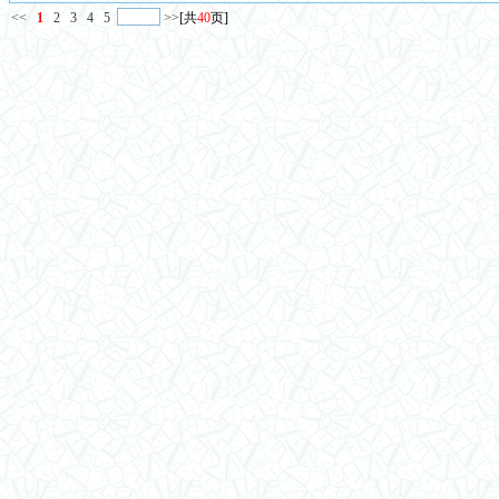
<<
1
2
3
4
5
>>
[共
40
页]