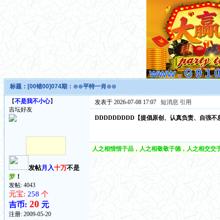
标题：
[00错00]074期：⊙⊙平特一肖⊙⊙
【
不是我不小心
】
发表于 2026-07-08 17:07
短消息
引用
吉坛好友
DDDDDDDDD【提倡原创、认真负责、自强不
人之相惜惜于品，人之相敬敬于德，人之相交交于
发帖
月入
十万
不是
梦
！
发帖: 4043
元宝:
258
个
20
吉币:
元
注册:
2009-05-20