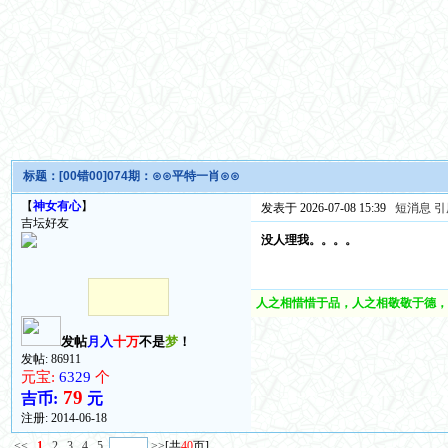
标题：
[00错00]074期：⊙⊙平特一肖⊙⊙
【
神女有心
】
发表于 2026-07-08 15:39
短消息
引
吉坛好友
没人理我。。。。
人之相惜惜于品，人之相敬敬于德，
发帖
月入
十万
不是
梦
！
发帖: 86911
元宝:
6329
个
79
吉币:
元
注册:
2014-06-18
<<
1
2
3
4
5
>>
[共
40
页]