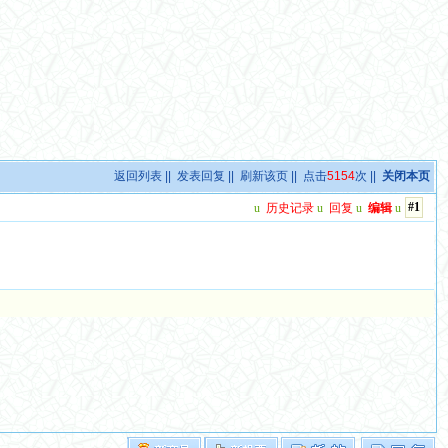
返回列表
||
发表回复
||
刷新该页
|| 点击
5154
次 ||
关闭本页
#1
u
历史记录
u
回复
u
编辑
u