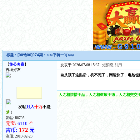
标题：
[00错00]074期：⊙⊙平特一肖⊙⊙
【
施公奇案
】
发表于 2026-07-08 15:37
短消息
引用
吉坛好友
自从顶了这贴后，机不死了，网速快了，电池也
人之相惜惜于品，人之相敬敬于德，人之相交交于
发帖
月入
十万
不是
梦
！
发帖: 86705
元宝:
6110
个
172
吉币:
元
注册:
2010-02-23