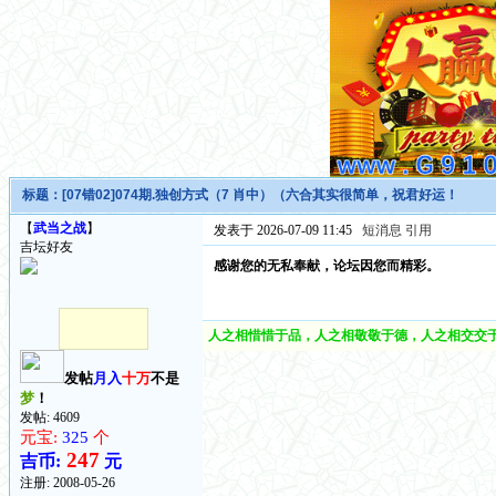
标题：
[07错02]074期.独创方式（7 肖中）（六合其实很简单，祝君好运！
【
武当之战
】
发表于 2026-07-09 11:45
短消息
引用
吉坛好友
感谢您的无私奉献，论坛因您而精彩。
人之相惜惜于品，人之相敬敬于德，人之相交交于
发帖
月入
十万
不是
梦
！
发帖: 4609
元宝:
325
个
247
吉币:
元
注册:
2008-05-26