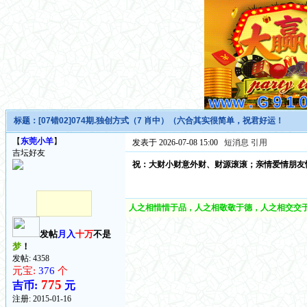
标题：
[07错02]074期.独创方式（7 肖中）（六合其实很简单，祝君好运！
【
东莞小羊
】
发表于 2026-07-08 15:00
短消息
引用
吉坛好友
祝：大财小财意外财、财源滚滚；亲情爱情朋友
人之相惜惜于品，人之相敬敬于德，人之相交交于
发帖
月入
十万
不是
梦
！
发帖: 4358
元宝:
376
个
775
吉币:
元
注册:
2015-01-16