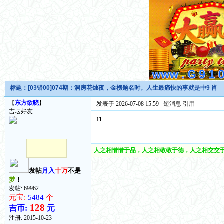
标题：
[03错00]074期：洞房花烛夜，金榜题名时。人生最痛快的事就是中9 肖
【
东方欲晓
】
发表于 2026-07-08 15:59
短消息
引用
吉坛好友
11
人之相惜惜于品，人之相敬敬于德，人之相交交于
发帖
月入
十万
不是
梦
！
发帖: 69962
元宝:
5484
个
128
吉币:
元
注册:
2015-10-23