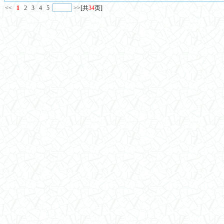
<<
1
2
3
4
5
>>
[共
34
页]