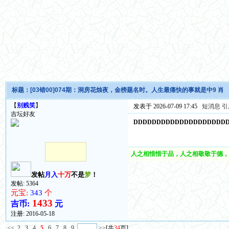
标题：
[03错00]074期：洞房花烛夜，金榜题名时。人生最痛快的事就是中9 肖
【
别贱笑
】
发表于 2026-07-09 17:45
短消息
引
吉坛好友
DDDDDDDDDDDDDDDDDDDD
人之相惜惜于品，人之相敬敬于德，
发帖
月入
十万
不是
梦
！
发帖: 5364
元宝:
343
个
1433
吉币:
元
注册:
2016-05-18
<<
2
3
4
5
6
7
8
9
>>
[共
34
页]