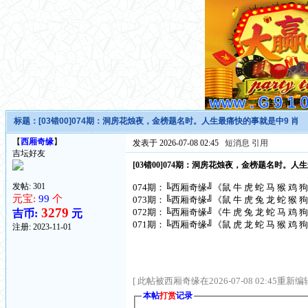
标题：
[03错00]074期：洞房花烛夜，金榜题名时。人生最痛快的事就是中9 肖
【
西厢奇缘
】
发表于 2026-07-08 02:45
短消息
引用
吉坛好友
[03错00]074期：洞房花烛夜，金榜题名时。人
发帖: 301
074期：╚西厢奇缘╝《鼠 牛 虎 蛇 马 猴 鸡 狗 
元宝:
99
个
073期：╚西厢奇缘╝《鼠 牛 虎 兔 龙 蛇 猴 狗 
3279
072期：╚西厢奇缘╝《牛 虎 兔 龙 蛇 马 鸡 狗 
吉币:
元
071期：╚西厢奇缘╝《鼠 虎 龙 蛇 马 猴 鸡 狗 
注册:
2023-11-01
[ 此帖被西厢奇缘在2026-07-08 02:45重新编辑
本帖
打赏
记录