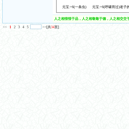
元宝:+6(一条虫)
元宝:+6(呼啸而过)老
人之相惜惜于品，人之相敬敬于德，人之相交交于
<<
1
2
3
4
5
>>
[共
34
页]