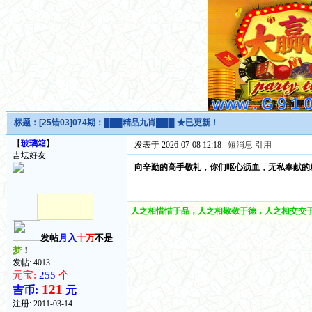
标题：
[25错03]074期：███精品九肖███ ★已更新！
【
玻璃箱
】
发表于 2026-07-08 12:18
短消息
引用
吉坛好友
向辛勤的高手敬礼，你们呕心沥血，无私奉献的
人之相惜惜于品，人之相敬敬于德，人之相交交于
发帖
月入
十万
不是
梦
！
发帖: 4013
元宝:
255
个
121
吉币:
元
注册:
2011-03-14