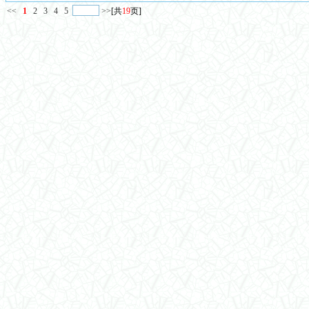
<<
1
2
3
4
5
>>
[共
19
页]