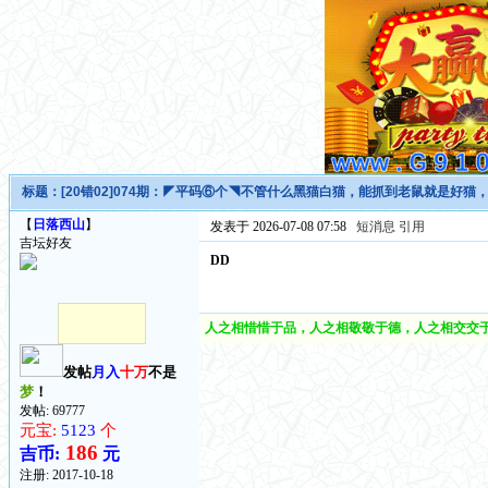
标题：
[20错02]074期：◤平码⑥个◥不管什么黑猫白猫，能抓到老鼠就是好
【
日落西山
】
发表于 2026-07-08 07:58
短消息
引用
吉坛好友
DD
人之相惜惜于品，人之相敬敬于德，人之相交交于
发帖
月入
十万
不是
梦
！
发帖: 69777
元宝:
5123
个
186
吉币:
元
注册:
2017-10-18