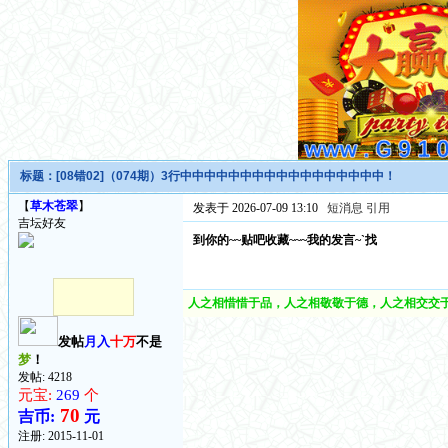
标题：
[08错02]（074期）3行中中中中中中中中中中中中中中中中中！
【
草木苍翠
】
发表于 2026-07-09 13:10
短消息
引用
吉坛好友
到你的~~贴吧收藏~~~我的发言~`找
人之相惜惜于品，人之相敬敬于德，人之相交交于
发帖
月入
十万
不是
梦
！
发帖: 4218
元宝:
269
个
70
吉币:
元
注册:
2015-11-01